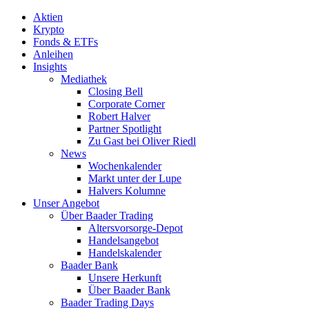
Aktien
Krypto
Fonds & ETFs
Anleihen
Insights
Mediathek
Closing Bell
Corporate Corner
Robert Halver
Partner Spotlight
Zu Gast bei Oliver Riedl
News
Wochenkalender
Markt unter der Lupe
Halvers Kolumne
Unser Angebot
Über Baader Trading
Altersvorsorge-Depot
Handelsangebot
Handelskalender
Baader Bank
Unsere Herkunft
Über Baader Bank
Baader Trading Days