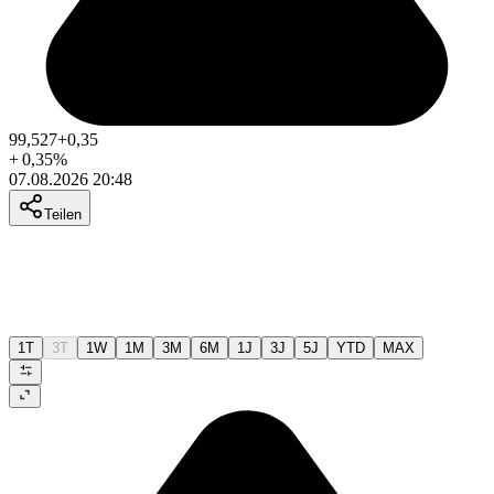
99,527
+0,35
+
0,35
%
07.08.2026 20:48
Teilen
1T
3T
1W
1M
3M
6M
1J
3J
5J
YTD
MAX