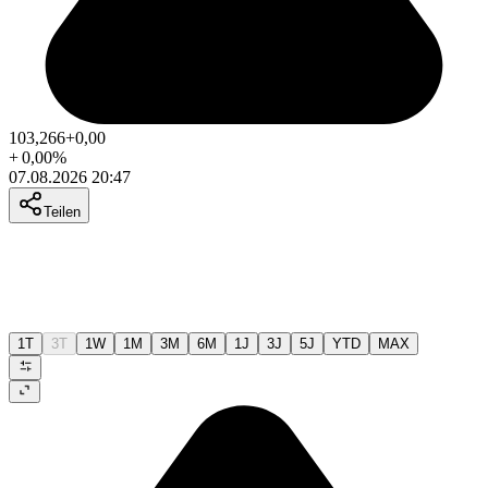
103,266
+0,00
+
0,00
%
07.08.2026 20:47
Teilen
1T
3T
1W
1M
3M
6M
1J
3J
5J
YTD
MAX