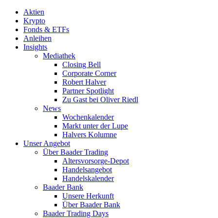
Aktien
Krypto
Fonds & ETFs
Anleihen
Insights
Mediathek
Closing Bell
Corporate Corner
Robert Halver
Partner Spotlight
Zu Gast bei Oliver Riedl
News
Wochenkalender
Markt unter der Lupe
Halvers Kolumne
Unser Angebot
Über Baader Trading
Altersvorsorge-Depot
Handelsangebot
Handelskalender
Baader Bank
Unsere Herkunft
Über Baader Bank
Baader Trading Days