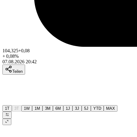
104,325
+0,08
+
0,08
%
07.08.2026 20:42
Teilen
1T
3T
1W
1M
3M
6M
1J
3J
5J
YTD
MAX