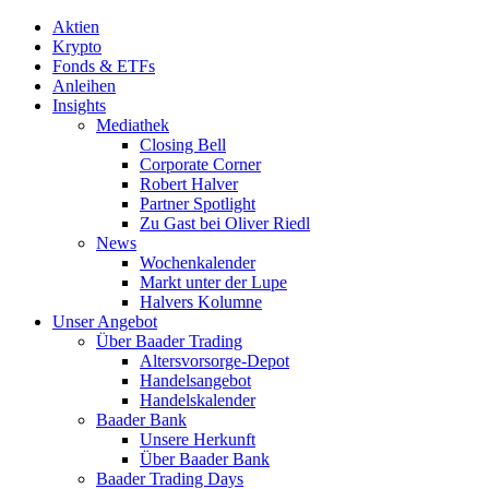
Aktien
Krypto
Fonds & ETFs
Anleihen
Insights
Mediathek
Closing Bell
Corporate Corner
Robert Halver
Partner Spotlight
Zu Gast bei Oliver Riedl
News
Wochenkalender
Markt unter der Lupe
Halvers Kolumne
Unser Angebot
Über Baader Trading
Altersvorsorge-Depot
Handelsangebot
Handelskalender
Baader Bank
Unsere Herkunft
Über Baader Bank
Baader Trading Days