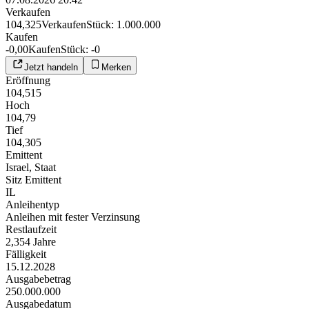
Verkaufen
104,325
Verkaufen
Stück
:
1.000.000
Kaufen
-0,00
Kaufen
Stück
:
-0
Jetzt handeln
Merken
Eröffnung
104,515
Hoch
104,79
Tief
104,305
Emittent
Israel, Staat
Sitz Emittent
IL
Anleihentyp
Anleihen mit fester Verzinsung
Restlaufzeit
2,354 Jahre
Fälligkeit
15.12.2028
Ausgabebetrag
250.000.000
Ausgabedatum