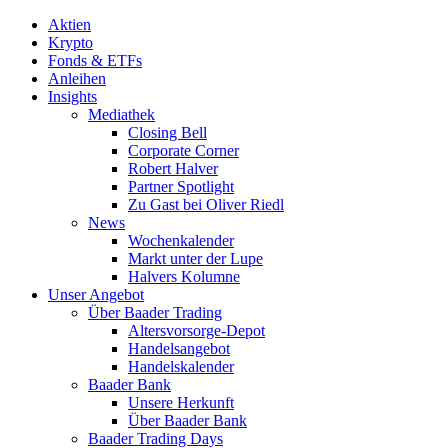
Aktien
Krypto
Fonds & ETFs
Anleihen
Insights
Mediathek
Closing Bell
Corporate Corner
Robert Halver
Partner Spotlight
Zu Gast bei Oliver Riedl
News
Wochenkalender
Markt unter der Lupe
Halvers Kolumne
Unser Angebot
Über Baader Trading
Altersvorsorge-Depot
Handelsangebot
Handelskalender
Baader Bank
Unsere Herkunft
Über Baader Bank
Baader Trading Days