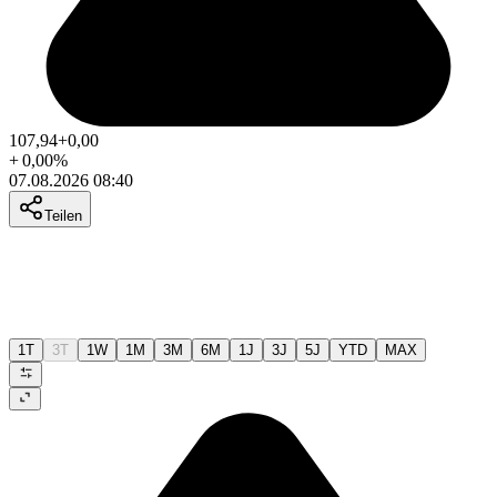
107,94
+0,00
+
0,00
%
07.08.2026 08:40
Teilen
1T
3T
1W
1M
3M
6M
1J
3J
5J
YTD
MAX