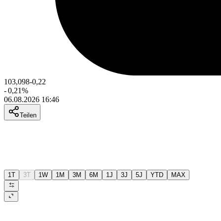
103,098
-0,22
-
0,21
%
06.08.2026 16:46
Teilen
1T
3T
1W
1M
3M
6M
1J
3J
5J
YTD
MAX