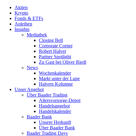
Aktien
Krypto
Fonds & ETFs
Anleihen
Insights
Mediathek
Closing Bell
Corporate Corner
Robert Halver
Partner Spotlight
Zu Gast bei Oliver Riedl
News
Wochenkalender
Markt unter der Lupe
Halvers Kolumne
Unser Angebot
Über Baader Trading
Altersvorsorge-Depot
Handelsangebot
Handelskalender
Baader Bank
Unsere Herkunft
Über Baader Bank
Baader Trading Days