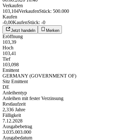
Verkaufen
103,104
Verkaufen
Stück
:
500.000
Kaufen
-0,00
Kaufen
Stück
:
-0
Jetzt handeln
Merken
Eröffnung
103,39
Hoch
103,41
Tief
103,098
Emittent
GERMANY (GOVERNMENT OF)
Sitz Emittent
DE
Anleihentyp
Anleihen mit fester Verzinsung
Restlaufzeit
2,336 Jahre
Fälligkeit
7.12.2028
Ausgabebetrag
3.035.003.000
Ausgabedatum