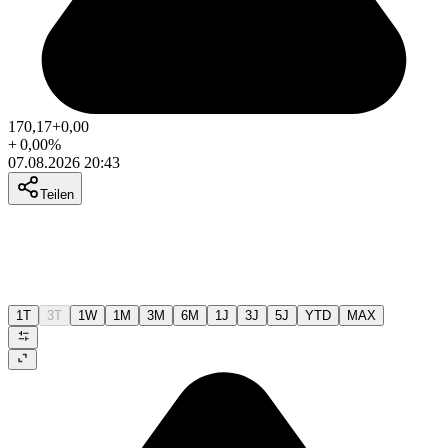
170,17
+0,00
+
0,00
%
07.08.2026 20:43
Teilen
1T
3T
1W
1M
3M
6M
1J
3J
5J
YTD
MAX