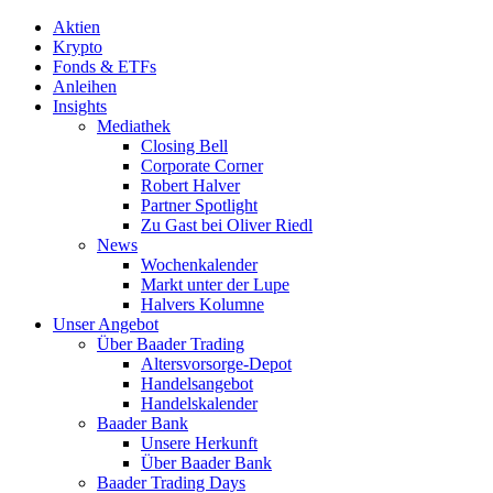
Aktien
Krypto
Fonds & ETFs
Anleihen
Insights
Mediathek
Closing Bell
Corporate Corner
Robert Halver
Partner Spotlight
Zu Gast bei Oliver Riedl
News
Wochenkalender
Markt unter der Lupe
Halvers Kolumne
Unser Angebot
Über Baader Trading
Altersvorsorge-Depot
Handelsangebot
Handelskalender
Baader Bank
Unsere Herkunft
Über Baader Bank
Baader Trading Days