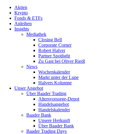
Aktien
Krypto
Fonds & ETFs
Anleihen
Insights
Mediathek
Closing Bell
Corporate Corner
Robert Halver
Partner Spotlight
Zu Gast bei Oliver Riedl
News
Wochenkalender
Markt unter der Lupe
Halvers Kolumne
Unser Angebot
Über Baader Trading
Altersvorsorge-Depot
Handelsangebot
Handelskalender
Baader Bank
Unsere Herkunft
Über Baader Bank
Baader Trading Days