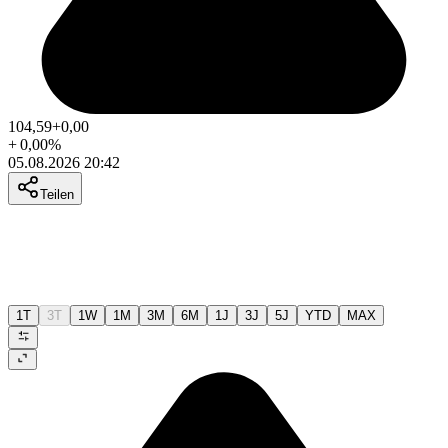
104,59
+0,00
+
0,00
%
05.08.2026 20:42
Teilen
1T
3T
1W
1M
3M
6M
1J
3J
5J
YTD
MAX