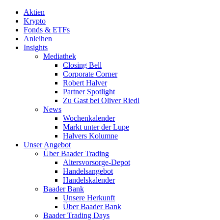
Aktien
Krypto
Fonds & ETFs
Anleihen
Insights
Mediathek
Closing Bell
Corporate Corner
Robert Halver
Partner Spotlight
Zu Gast bei Oliver Riedl
News
Wochenkalender
Markt unter der Lupe
Halvers Kolumne
Unser Angebot
Über Baader Trading
Altersvorsorge-Depot
Handelsangebot
Handelskalender
Baader Bank
Unsere Herkunft
Über Baader Bank
Baader Trading Days