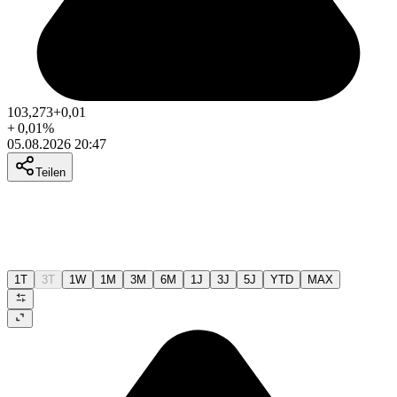
103,273
+0,01
+
0,01
%
05.08.2026 20:47
Teilen
1T
3T
1W
1M
3M
6M
1J
3J
5J
YTD
MAX