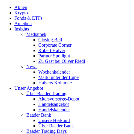
Aktien
Krypto
Fonds & ETFs
Anleihen
Insights
Mediathek
Closing Bell
Corporate Corner
Robert Halver
Partner Spotlight
Zu Gast bei Oliver Riedl
News
Wochenkalender
Markt unter der Lupe
Halvers Kolumne
Unser Angebot
Über Baader Trading
Altersvorsorge-Depot
Handelsangebot
Handelskalender
Baader Bank
Unsere Herkunft
Über Baader Bank
Baader Trading Days