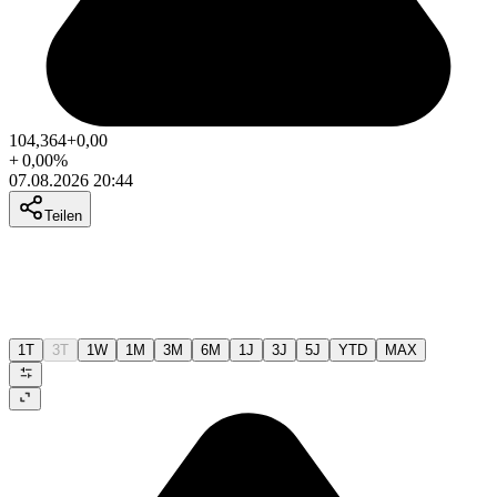
104,364
+0,00
+
0,00
%
07.08.2026 20:44
Teilen
1T
3T
1W
1M
3M
6M
1J
3J
5J
YTD
MAX