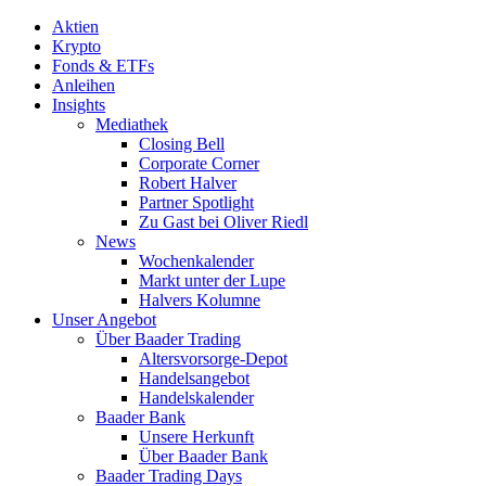
Aktien
Krypto
Fonds & ETFs
Anleihen
Insights
Mediathek
Closing Bell
Corporate Corner
Robert Halver
Partner Spotlight
Zu Gast bei Oliver Riedl
News
Wochenkalender
Markt unter der Lupe
Halvers Kolumne
Unser Angebot
Über Baader Trading
Altersvorsorge-Depot
Handelsangebot
Handelskalender
Baader Bank
Unsere Herkunft
Über Baader Bank
Baader Trading Days