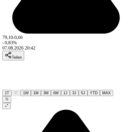
79,10
-0,66
-
0,83
%
07.08.2026 20:42
Teilen
1T
3T
1W
1M
3M
6M
1J
3J
5J
YTD
MAX