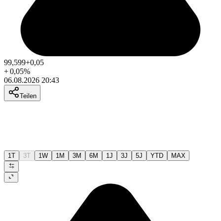
99,599
+0,05
+
0,05
%
06.08.2026 20:43
Teilen
1T
3T
1W
1M
3M
6M
1J
3J
5J
YTD
MAX