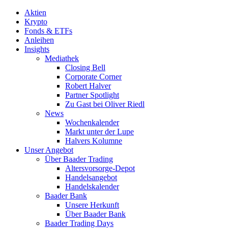
Aktien
Krypto
Fonds & ETFs
Anleihen
Insights
Mediathek
Closing Bell
Corporate Corner
Robert Halver
Partner Spotlight
Zu Gast bei Oliver Riedl
News
Wochenkalender
Markt unter der Lupe
Halvers Kolumne
Unser Angebot
Über Baader Trading
Altersvorsorge-Depot
Handelsangebot
Handelskalender
Baader Bank
Unsere Herkunft
Über Baader Bank
Baader Trading Days