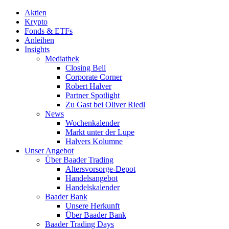
Aktien
Krypto
Fonds & ETFs
Anleihen
Insights
Mediathek
Closing Bell
Corporate Corner
Robert Halver
Partner Spotlight
Zu Gast bei Oliver Riedl
News
Wochenkalender
Markt unter der Lupe
Halvers Kolumne
Unser Angebot
Über Baader Trading
Altersvorsorge-Depot
Handelsangebot
Handelskalender
Baader Bank
Unsere Herkunft
Über Baader Bank
Baader Trading Days