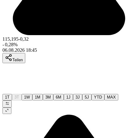
115,195
-0,32
-
0,28
%
06.08.2026 18:45
Teilen
1T
3T
1W
1M
3M
6M
1J
3J
5J
YTD
MAX