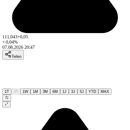
111,043
+0,05
+
0,04
%
07.08.2026 20:47
Teilen
1T
3T
1W
1M
3M
6M
1J
3J
5J
YTD
MAX