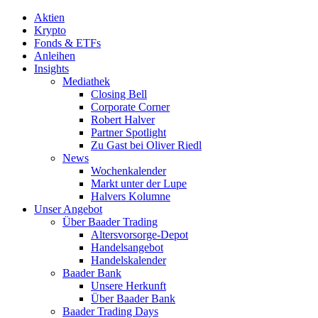
Aktien
Krypto
Fonds & ETFs
Anleihen
Insights
Mediathek
Closing Bell
Corporate Corner
Robert Halver
Partner Spotlight
Zu Gast bei Oliver Riedl
News
Wochenkalender
Markt unter der Lupe
Halvers Kolumne
Unser Angebot
Über Baader Trading
Altersvorsorge-Depot
Handelsangebot
Handelskalender
Baader Bank
Unsere Herkunft
Über Baader Bank
Baader Trading Days