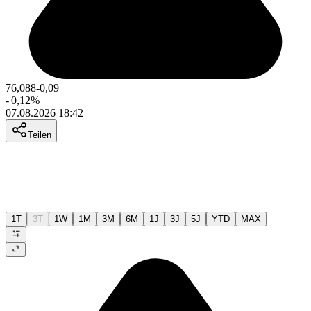
76,088
-0,09
-
0,12
%
07.08.2026 18:42
Teilen
1T
3T
1W
1M
3M
6M
1J
3J
5J
YTD
MAX