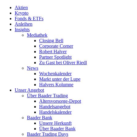
Aktien
Krypto
Fonds & ETFs
Anleihen
Insights
Mediathek
Closing Bell
Corporate Corner
Robert Halver
Partner Spotlight
Zu Gast bei Oliver Riedl
News
Wochenkalender
Markt unter der Lupe
Halvers Kolumne
Unser Angebot
Über Baader Trading
Altersvorsorge-Depot
Handelsangebot
Handelskalender
Baader Bank
Unsere Herkunft
Über Baader Bank
Baader Trading Days