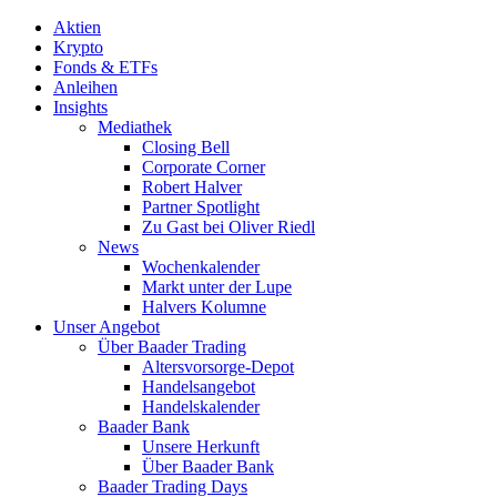
Aktien
Krypto
Fonds & ETFs
Anleihen
Insights
Mediathek
Closing Bell
Corporate Corner
Robert Halver
Partner Spotlight
Zu Gast bei Oliver Riedl
News
Wochenkalender
Markt unter der Lupe
Halvers Kolumne
Unser Angebot
Über Baader Trading
Altersvorsorge-Depot
Handelsangebot
Handelskalender
Baader Bank
Unsere Herkunft
Über Baader Bank
Baader Trading Days