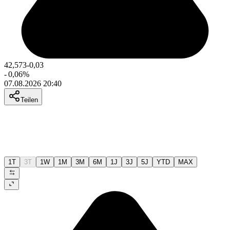
42,573
-0,03
-
0,06
%
07.08.2026 20:40
Teilen
1T
3T
1W
1M
3M
6M
1J
3J
5J
YTD
MAX