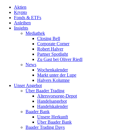
Aktien
Krypto
Fonds & ETFs
Anleihen
Insights
Mediathek
Closing Bell
Corporate Corner
Robert Halver
Partner Spotlight
Zu Gast bei Oliver Riedl
News
Wochenkalender
Markt unter der Lupe
Halvers Kolumne
Unser Angebot
Über Baader Trading
Altersvorsorge-Depot
Handelsangebot
Handelskalender
Baader Bank
Unsere Herkunft
Über Baader Bank
Baader Trading Days