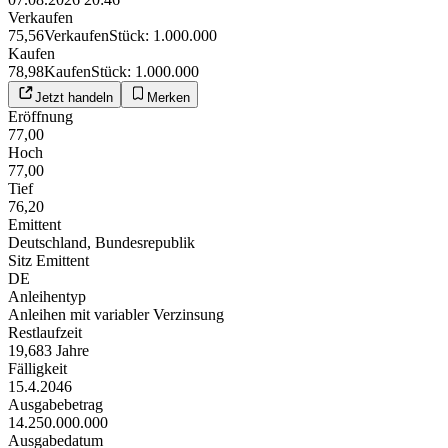
Verkaufen
75,56
Verkaufen
Stück
:
1.000.000
Kaufen
78,98
Kaufen
Stück
:
1.000.000
Jetzt handeln
Merken
Eröffnung
77,00
Hoch
77,00
Tief
76,20
Emittent
Deutschland, Bundesrepublik
Sitz Emittent
DE
Anleihentyp
Anleihen mit variabler Verzinsung
Restlaufzeit
19,683 Jahre
Fälligkeit
15.4.2046
Ausgabebetrag
14.250.000.000
Ausgabedatum