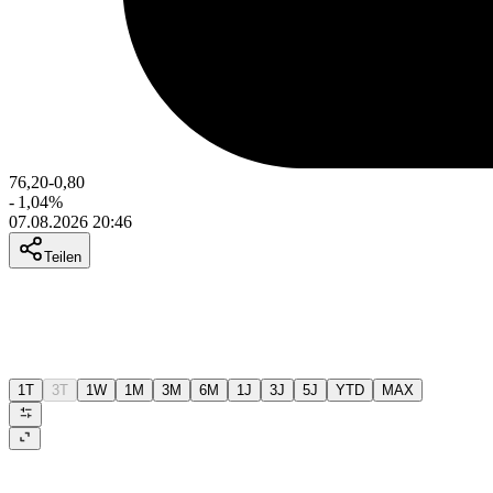
76,20
-0,80
-
1,04
%
07.08.2026 20:46
Teilen
1T
3T
1W
1M
3M
6M
1J
3J
5J
YTD
MAX