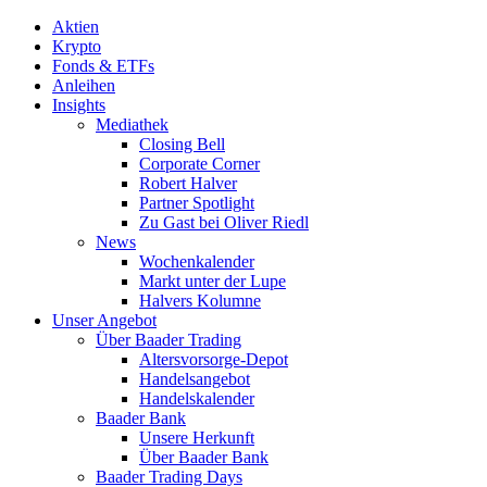
Aktien
Krypto
Fonds & ETFs
Anleihen
Insights
Mediathek
Closing Bell
Corporate Corner
Robert Halver
Partner Spotlight
Zu Gast bei Oliver Riedl
News
Wochenkalender
Markt unter der Lupe
Halvers Kolumne
Unser Angebot
Über Baader Trading
Altersvorsorge-Depot
Handelsangebot
Handelskalender
Baader Bank
Unsere Herkunft
Über Baader Bank
Baader Trading Days