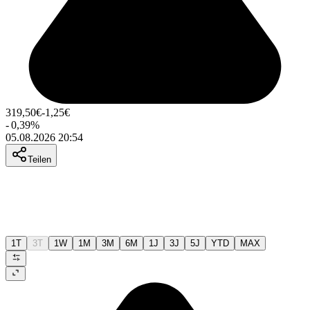
319,50
€
-1,25
€
-
0,39
%
05.08.2026 20:54
Teilen
1T
3T
1W
1M
3M
6M
1J
3J
5J
YTD
MAX