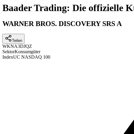
Baader Trading: Die offizielle
WARNER BROS. DISCOVERY SRS A
Teilen
WKN
A3DJQZ
Sektor
Konsumgüter
Index
UC NASDAQ 100