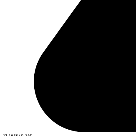
23,165
€
+0,24
€