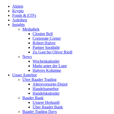
Aktien
Krypto
Fonds & ETFs
Anleihen
Insights
Mediathek
Closing Bell
Corporate Corner
Robert Halver
Partner Spotlight
Zu Gast bei Oliver Riedl
News
Wochenkalender
Markt unter der Lupe
Halvers Kolumne
Unser Angebot
Über Baader Trading
Altersvorsorge-Depot
Handelsangebot
Handelskalender
Baader Bank
Unsere Herkunft
Über Baader Bank
Baader Trading Days