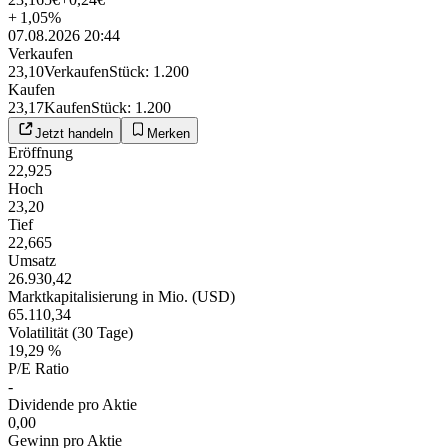
+
1,05
%
07.08.2026 20:44
Verkaufen
23,10
Verkaufen
Stück
:
1.200
Kaufen
23,17
Kaufen
Stück
:
1.200
Jetzt handeln
Merken
Eröffnung
22,925
Hoch
23,20
Tief
22,665
Umsatz
26.930,42
Marktkapitalisierung in Mio. (USD)
65.110,34
Volatilität (30 Tage)
19,29 %
P/E Ratio
-
Dividende pro Aktie
0,00
Gewinn pro Aktie