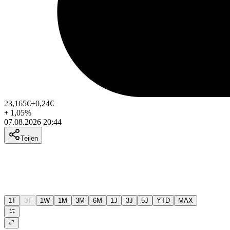
23,165
€
+0,24
€
+
1,05
%
07.08.2026 20:44
Teilen
1T
3T
1W
1M
3M
6M
1J
3J
5J
YTD
MAX