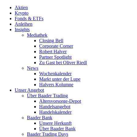
Aktien
Krypto
Fonds & ETFs
Anleihen
Insights
Mediathek
Closing Bell
Corporate Corner
Robert Halver
Partner Spotlight
Zu Gast bei Oliver Riedl
News
Wochenkalender
Markt unter der Lupe
Halvers Kolumne
Unser Angebot
Über Baader Trading
Altersvorsorge-Depot
Handelsangebot
Handelskalender
Baader Bank
Unsere Herkunft
Über Baader Bank
Baader Trading Days