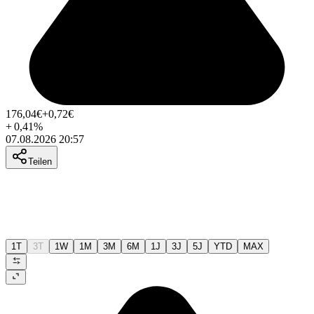
176,04
€
+0,72
€
+
0,41
%
07.08.2026 20:57
Teilen
1T
3T
1W
1M
3M
6M
1J
3J
5J
YTD
MAX