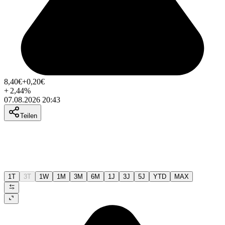
8,40
€
+0,20
€
+
2,44
%
07.08.2026 20:43
Teilen
1T
3T
1W
1M
3M
6M
1J
3J
5J
YTD
MAX