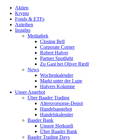
Aktien
Krypto
Fonds & ETFs
Anleihen
Insights
Mediathek
Closing Bell
Corporate Corner
Robert Halver
Partner Spotlight
Zu Gast bei Oliver Riedl
News
Wochenkalender
Markt unter der Lupe
Halvers Kolumne
Unser Angebot
Über Baader Trading
Altersvorsorge-Depot
Handelsangebot
Handelskalender
Baader Bank
Unsere Herkunft
Über Baader Bank
Baader Trading Days