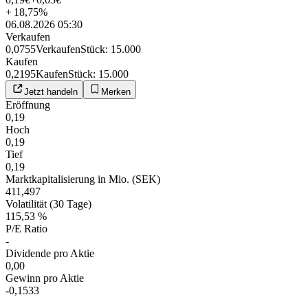
+
18,75
%
06.08.2026 05:30
Verkaufen
0,0755
Verkaufen
Stück
:
15.000
Kaufen
0,2195
Kaufen
Stück
:
15.000
Jetzt handeln
Merken
Eröffnung
0,19
Hoch
0,19
Tief
0,19
Marktkapitalisierung in Mio. (SEK)
411,497
Volatilität (30 Tage)
115,53 %
P/E Ratio
-
Dividende pro Aktie
0,00
Gewinn pro Aktie
-0,1533