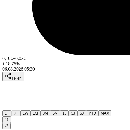
0,19
€
+0,03
€
+
18,75
%
06.08.2026 05:30
Teilen
1T
3T
1W
1M
3M
6M
1J
3J
5J
YTD
MAX