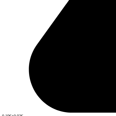
0,19
€
+0,03
€