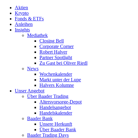
Aktien
Krypto
Fonds & ETFs
Anleihen
Insights
Mediathek
Closing Bell
Corporate Corner
Robert Halver
Partner Spotlight
Zu Gast bei Oliver Riedl
News
Wochenkalender
Markt unter der Lupe
Halvers Kolumne
Unser Angebot
Über Baader Trading
Altersvorsorge-Depot
Handelsangebot
Handelskalender
Baader Bank
Unsere Herkunft
Über Baader Bank
Baader Trading Days