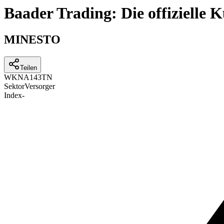
Baader Trading: Die offizielle
MINESTO
Teilen
WKN
A143TN
Sektor
Versorger
Index
-