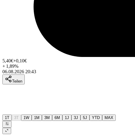
5,40
€
+0,10
€
+
1,89
%
06.08.2026 20:43
Teilen
1T
3T
1W
1M
3M
6M
1J
3J
5J
YTD
MAX