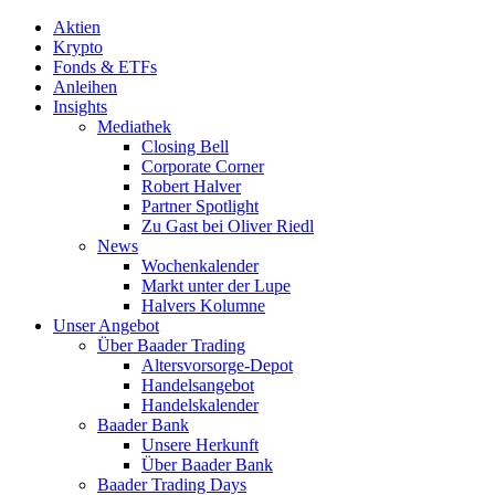
Aktien
Krypto
Fonds & ETFs
Anleihen
Insights
Mediathek
Closing Bell
Corporate Corner
Robert Halver
Partner Spotlight
Zu Gast bei Oliver Riedl
News
Wochenkalender
Markt unter der Lupe
Halvers Kolumne
Unser Angebot
Über Baader Trading
Altersvorsorge-Depot
Handelsangebot
Handelskalender
Baader Bank
Unsere Herkunft
Über Baader Bank
Baader Trading Days