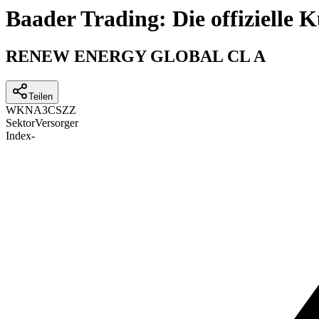
Baader Trading: Die offizielle
RENEW ENERGY GLOBAL CL A
Teilen
WKN
A3CSZZ
Sektor
Versorger
Index
-