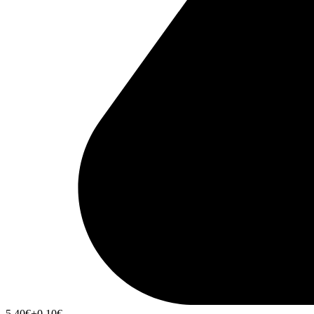
5,40
€
+0,10
€