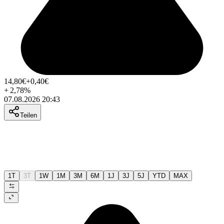
14,80
€
+0,40
€
+
2,78
%
07.08.2026 20:43
Teilen
1T
3T
1W
1M
3M
6M
1J
3J
5J
YTD
MAX