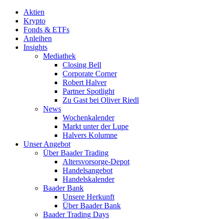
Aktien
Krypto
Fonds & ETFs
Anleihen
Insights
Mediathek
Closing Bell
Corporate Corner
Robert Halver
Partner Spotlight
Zu Gast bei Oliver Riedl
News
Wochenkalender
Markt unter der Lupe
Halvers Kolumne
Unser Angebot
Über Baader Trading
Altersvorsorge-Depot
Handelsangebot
Handelskalender
Baader Bank
Unsere Herkunft
Über Baader Bank
Baader Trading Days