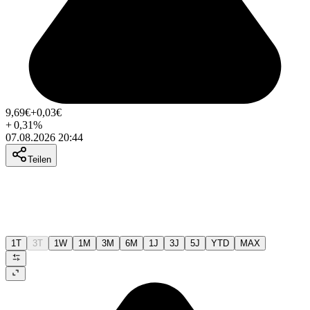
9,69
€
+0,03
€
+
0,31
%
07.08.2026 20:44
Teilen
1T
3T
1W
1M
3M
6M
1J
3J
5J
YTD
MAX