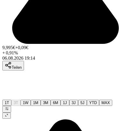
9,995
€
+0,09
€
+
0,91
%
06.08.2026 19:14
Teilen
1T
3T
1W
1M
3M
6M
1J
3J
5J
YTD
MAX