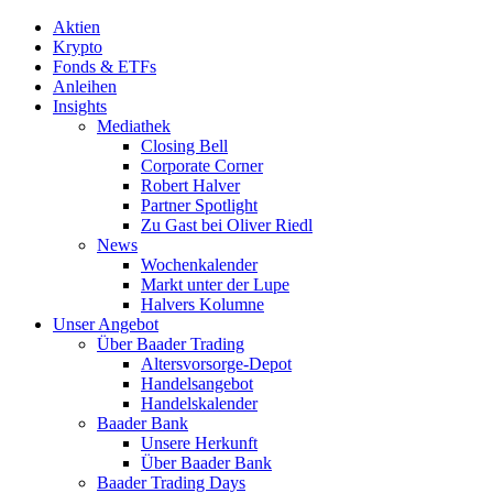
Aktien
Krypto
Fonds & ETFs
Anleihen
Insights
Mediathek
Closing Bell
Corporate Corner
Robert Halver
Partner Spotlight
Zu Gast bei Oliver Riedl
News
Wochenkalender
Markt unter der Lupe
Halvers Kolumne
Unser Angebot
Über Baader Trading
Altersvorsorge-Depot
Handelsangebot
Handelskalender
Baader Bank
Unsere Herkunft
Über Baader Bank
Baader Trading Days