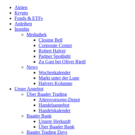
Aktien
Krypto
Fonds & ETFs
Anleihen
Insights
Mediathek
Closing Bell
Corporate Corner
Robert Halver
Partner Spotlight
Zu Gast bei Oliver Riedl
News
Wochenkalender
Markt unter der Lupe
Halvers Kolumne
Unser Angebot
Über Baader Trading
Altersvorsorge-Depot
Handelsangebot
Handelskalender
Baader Bank
Unsere Herkunft
Über Baader Bank
Baader Trading Days