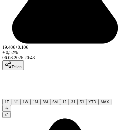
19,40
€
+0,10
€
+
0,52
%
06.08.2026 20:43
Teilen
1T
3T
1W
1M
3M
6M
1J
3J
5J
YTD
MAX