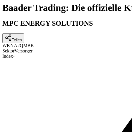
Baader Trading: Die offizielle
MPC ENERGY SOLUTIONS
Teilen
WKN
A2QMBK
Sektor
Versorger
Index
-