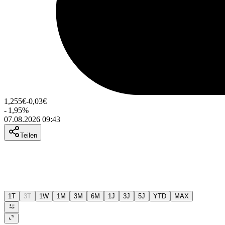
1,255
€
-0,03
€
-
1,95
%
07.08.2026 09:43
Teilen
1T
3T
1W
1M
3M
6M
1J
3J
5J
YTD
MAX