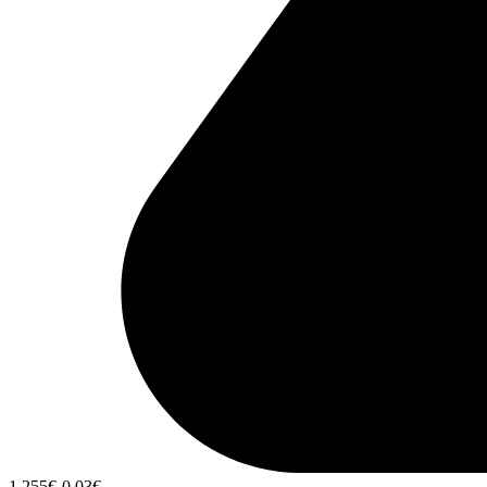
1,255
€
-0,03
€