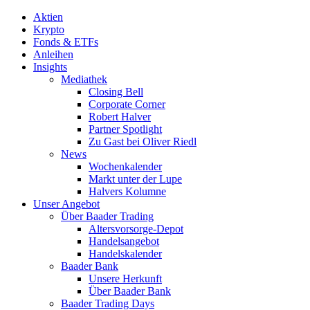
Aktien
Krypto
Fonds & ETFs
Anleihen
Insights
Mediathek
Closing Bell
Corporate Corner
Robert Halver
Partner Spotlight
Zu Gast bei Oliver Riedl
News
Wochenkalender
Markt unter der Lupe
Halvers Kolumne
Unser Angebot
Über Baader Trading
Altersvorsorge-Depot
Handelsangebot
Handelskalender
Baader Bank
Unsere Herkunft
Über Baader Bank
Baader Trading Days