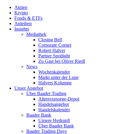
Aktien
Krypto
Fonds & ETFs
Anleihen
Insights
Mediathek
Closing Bell
Corporate Corner
Robert Halver
Partner Spotlight
Zu Gast bei Oliver Riedl
News
Wochenkalender
Markt unter der Lupe
Halvers Kolumne
Unser Angebot
Über Baader Trading
Altersvorsorge-Depot
Handelsangebot
Handelskalender
Baader Bank
Unsere Herkunft
Über Baader Bank
Baader Trading Days