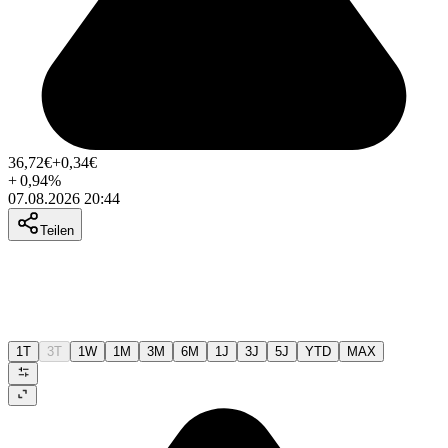
36,72
€
+0,34
€
+
0,94
%
07.08.2026 20:44
Teilen
1T
3T
1W
1M
3M
6M
1J
3J
5J
YTD
MAX