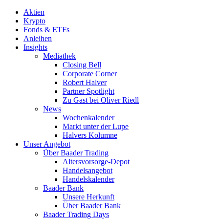
Aktien
Krypto
Fonds & ETFs
Anleihen
Insights
Mediathek
Closing Bell
Corporate Corner
Robert Halver
Partner Spotlight
Zu Gast bei Oliver Riedl
News
Wochenkalender
Markt unter der Lupe
Halvers Kolumne
Unser Angebot
Über Baader Trading
Altersvorsorge-Depot
Handelsangebot
Handelskalender
Baader Bank
Unsere Herkunft
Über Baader Bank
Baader Trading Days