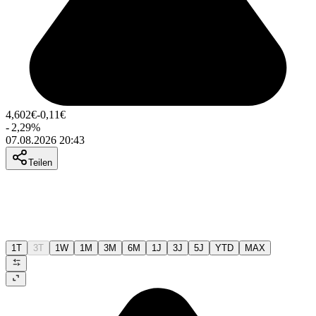
4,602
€
-0,11
€
-
2,29
%
07.08.2026 20:43
Teilen
1T
3T
1W
1M
3M
6M
1J
3J
5J
YTD
MAX