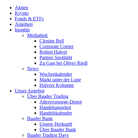
Aktien
Krypto
Fonds & ETFs
Anleihen
Insights
Mediathek
Closing Bell
Corporate Corner
Robert Halver
Partner Spotlight
Zu Gast bei Oliver Riedl
News
Wochenkalender
Markt unter der Lupe
Halvers Kolumne
Unser Angebot
Über Baader Trading
Altersvorsorge-Depot
Handelsangebot
Handelskalender
Baader Bank
Unsere Herkunft
Über Baader Bank
Baader Trading Days