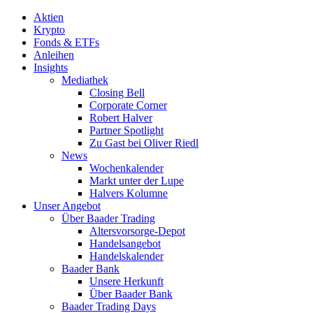
Aktien
Krypto
Fonds & ETFs
Anleihen
Insights
Mediathek
Closing Bell
Corporate Corner
Robert Halver
Partner Spotlight
Zu Gast bei Oliver Riedl
News
Wochenkalender
Markt unter der Lupe
Halvers Kolumne
Unser Angebot
Über Baader Trading
Altersvorsorge-Depot
Handelsangebot
Handelskalender
Baader Bank
Unsere Herkunft
Über Baader Bank
Baader Trading Days