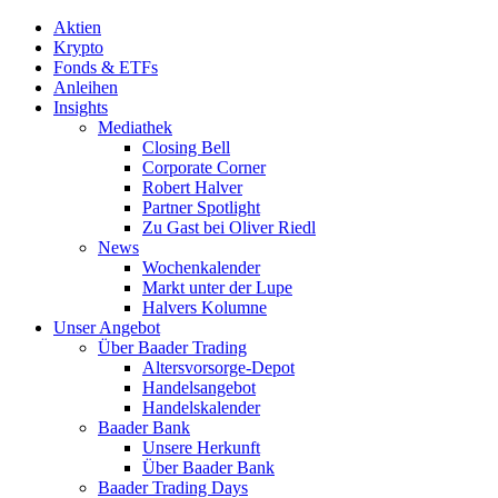
Aktien
Krypto
Fonds & ETFs
Anleihen
Insights
Mediathek
Closing Bell
Corporate Corner
Robert Halver
Partner Spotlight
Zu Gast bei Oliver Riedl
News
Wochenkalender
Markt unter der Lupe
Halvers Kolumne
Unser Angebot
Über Baader Trading
Altersvorsorge-Depot
Handelsangebot
Handelskalender
Baader Bank
Unsere Herkunft
Über Baader Bank
Baader Trading Days