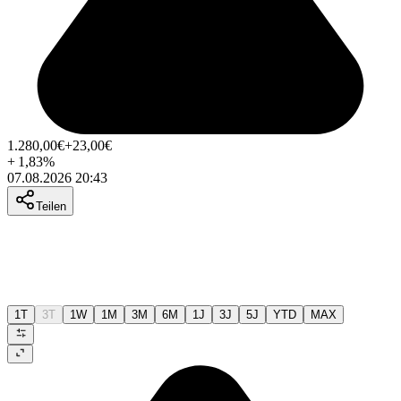
1.280,00
€
+23,00
€
+
1,83
%
07.08.2026 20:43
Teilen
1T
3T
1W
1M
3M
6M
1J
3J
5J
YTD
MAX