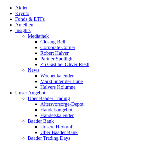
Aktien
Krypto
Fonds & ETFs
Anleihen
Insights
Mediathek
Closing Bell
Corporate Corner
Robert Halver
Partner Spotlight
Zu Gast bei Oliver Riedl
News
Wochenkalender
Markt unter der Lupe
Halvers Kolumne
Unser Angebot
Über Baader Trading
Altersvorsorge-Depot
Handelsangebot
Handelskalender
Baader Bank
Unsere Herkunft
Über Baader Bank
Baader Trading Days