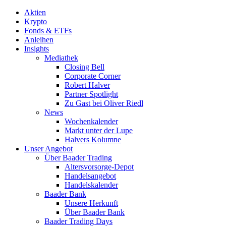
Aktien
Krypto
Fonds & ETFs
Anleihen
Insights
Mediathek
Closing Bell
Corporate Corner
Robert Halver
Partner Spotlight
Zu Gast bei Oliver Riedl
News
Wochenkalender
Markt unter der Lupe
Halvers Kolumne
Unser Angebot
Über Baader Trading
Altersvorsorge-Depot
Handelsangebot
Handelskalender
Baader Bank
Unsere Herkunft
Über Baader Bank
Baader Trading Days