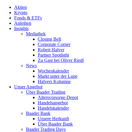
Aktien
Krypto
Fonds & ETFs
Anleihen
Insights
Mediathek
Closing Bell
Corporate Corner
Robert Halver
Partner Spotlight
Zu Gast bei Oliver Riedl
News
Wochenkalender
Markt unter der Lupe
Halvers Kolumne
Unser Angebot
Über Baader Trading
Altersvorsorge-Depot
Handelsangebot
Handelskalender
Baader Bank
Unsere Herkunft
Über Baader Bank
Baader Trading Days