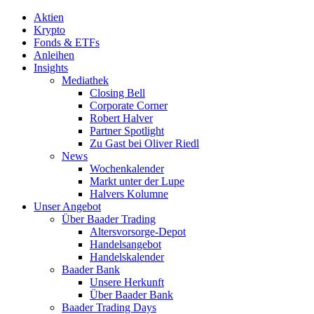
Aktien
Krypto
Fonds & ETFs
Anleihen
Insights
Mediathek
Closing Bell
Corporate Corner
Robert Halver
Partner Spotlight
Zu Gast bei Oliver Riedl
News
Wochenkalender
Markt unter der Lupe
Halvers Kolumne
Unser Angebot
Über Baader Trading
Altersvorsorge-Depot
Handelsangebot
Handelskalender
Baader Bank
Unsere Herkunft
Über Baader Bank
Baader Trading Days