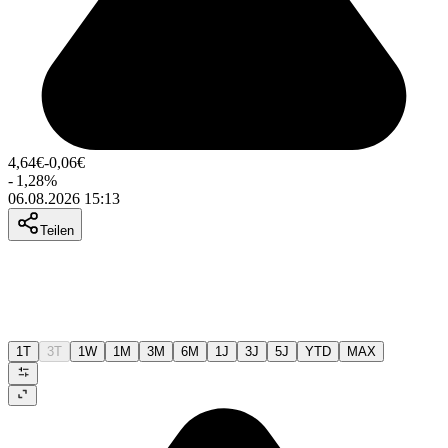
4,64
€
-0,06
€
-
1,28
%
06.08.2026 15:13
Teilen
1T
3T
1W
1M
3M
6M
1J
3J
5J
YTD
MAX