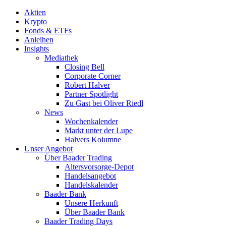
Aktien
Krypto
Fonds & ETFs
Anleihen
Insights
Mediathek
Closing Bell
Corporate Corner
Robert Halver
Partner Spotlight
Zu Gast bei Oliver Riedl
News
Wochenkalender
Markt unter der Lupe
Halvers Kolumne
Unser Angebot
Über Baader Trading
Altersvorsorge-Depot
Handelsangebot
Handelskalender
Baader Bank
Unsere Herkunft
Über Baader Bank
Baader Trading Days