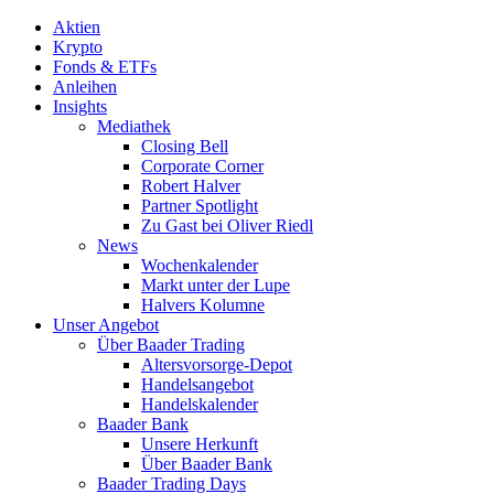
Aktien
Krypto
Fonds & ETFs
Anleihen
Insights
Mediathek
Closing Bell
Corporate Corner
Robert Halver
Partner Spotlight
Zu Gast bei Oliver Riedl
News
Wochenkalender
Markt unter der Lupe
Halvers Kolumne
Unser Angebot
Über Baader Trading
Altersvorsorge-Depot
Handelsangebot
Handelskalender
Baader Bank
Unsere Herkunft
Über Baader Bank
Baader Trading Days