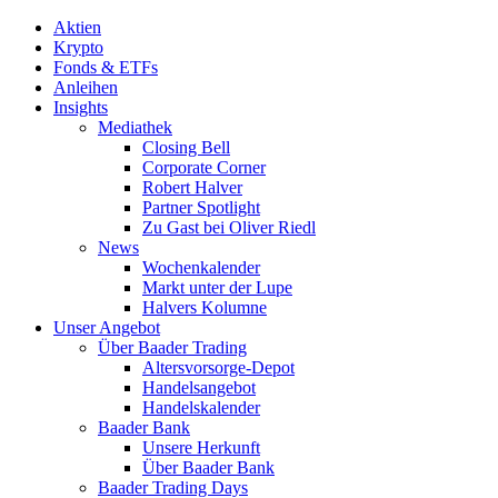
Aktien
Krypto
Fonds & ETFs
Anleihen
Insights
Mediathek
Closing Bell
Corporate Corner
Robert Halver
Partner Spotlight
Zu Gast bei Oliver Riedl
News
Wochenkalender
Markt unter der Lupe
Halvers Kolumne
Unser Angebot
Über Baader Trading
Altersvorsorge-Depot
Handelsangebot
Handelskalender
Baader Bank
Unsere Herkunft
Über Baader Bank
Baader Trading Days