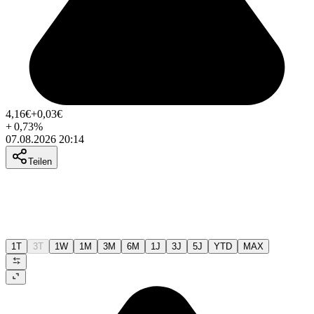
4,16
€
+0,03
€
+
0,73
%
07.08.2026 20:14
Teilen
1T
3T
1W
1M
3M
6M
1J
3J
5J
YTD
MAX