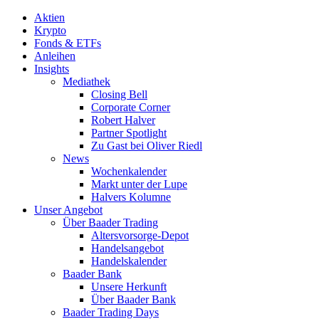
Aktien
Krypto
Fonds & ETFs
Anleihen
Insights
Mediathek
Closing Bell
Corporate Corner
Robert Halver
Partner Spotlight
Zu Gast bei Oliver Riedl
News
Wochenkalender
Markt unter der Lupe
Halvers Kolumne
Unser Angebot
Über Baader Trading
Altersvorsorge-Depot
Handelsangebot
Handelskalender
Baader Bank
Unsere Herkunft
Über Baader Bank
Baader Trading Days