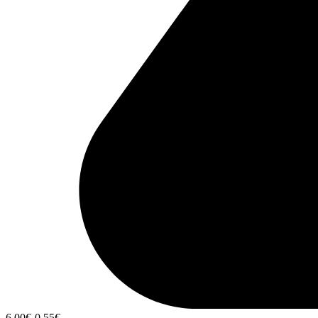
6,00
€
-0,55
€