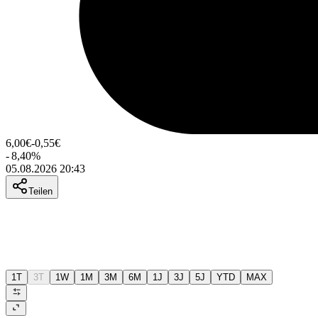
6,00
€
-0,55
€
-
8,40
%
05.08.2026 20:43
Teilen
1T
3T
1W
1M
3M
6M
1J
3J
5J
YTD
MAX