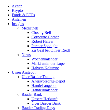
Aktien
Krypto
Fonds & ETFs
Anleihen
Insights
Mediathek
Closing Bell
Corporate Corner
Robert Halver
Partner Spotlight
Zu Gast bei Oliver Riedl
News
Wochenkalender
Markt unter der Lupe
Halvers Kolumne
Unser Angebot
Über Baader Trading
Altersvorsorge-Depot
Handelsangebot
Handelskalender
Baader Bank
Unsere Herkunft
Über Baader Bank
Baader Trading Days