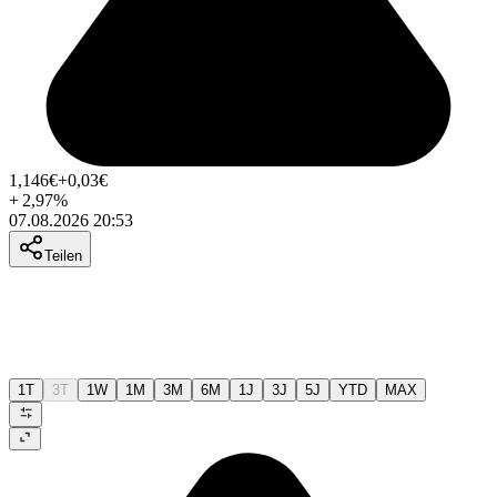
1,146
€
+0,03
€
+
2,97
%
07.08.2026 20:53
Teilen
1T
3T
1W
1M
3M
6M
1J
3J
5J
YTD
MAX