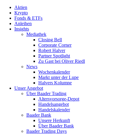
Aktien
Krypto
Fonds & ETFs
Anleihen
Insights
Mediathek
Closing Bell
Corporate Corner
Robert Halver
Partner Spotlight
Zu Gast bei Oliver Riedl
News
Wochenkalender
Markt unter der Lupe
Halvers Kolumne
Unser Angebot
Über Baader Trading
Altersvorsorge-Depot
Handelsangebot
Handelskalender
Baader Bank
Unsere Herkunft
Über Baader Bank
Baader Trading Days