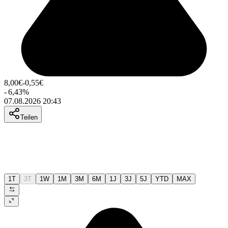
8,00
€
-0,55
€
-
6,43
%
07.08.2026 20:43
Teilen
1T
3T
1W
1M
3M
6M
1J
3J
5J
YTD
MAX