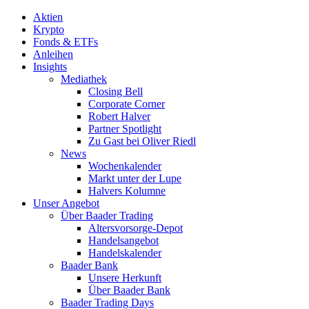
Aktien
Krypto
Fonds & ETFs
Anleihen
Insights
Mediathek
Closing Bell
Corporate Corner
Robert Halver
Partner Spotlight
Zu Gast bei Oliver Riedl
News
Wochenkalender
Markt unter der Lupe
Halvers Kolumne
Unser Angebot
Über Baader Trading
Altersvorsorge-Depot
Handelsangebot
Handelskalender
Baader Bank
Unsere Herkunft
Über Baader Bank
Baader Trading Days