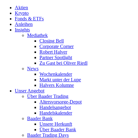
Aktien
Krypto
Fonds & ETFs
Anleihen
Insights
Mediathek
Closing Bell
Corporate Corner
Robert Halver
Partner Spotlight
Zu Gast bei Oliver Riedl
News
Wochenkalender
Markt unter der Lupe
Halvers Kolumne
Unser Angebot
Über Baader Trading
Altersvorsorge-Depot
Handelsangebot
Handelskalender
Baader Bank
Unsere Herkunft
Über Baader Bank
Baader Trading Days