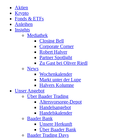
Aktien
Krypto
Fonds & ETFs
Anleihen
Insights
Mediathek
Closing Bell
Corporate Corner
Robert Halver
Partner Spotlight
Zu Gast bei Oliver Riedl
News
Wochenkalender
Markt unter der Lupe
Halvers Kolumne
Unser Angebot
Über Baader Trading
Altersvorsorge-Depot
Handelsangebot
Handelskalender
Baader Bank
Unsere Herkunft
Über Baader Bank
Baader Trading Days