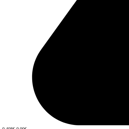
0,408
€
-0,00
€