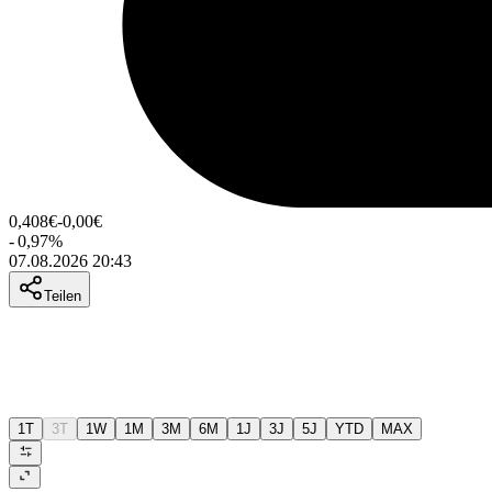
0,408
€
-0,00
€
-
0,97
%
07.08.2026 20:43
Teilen
1T
3T
1W
1M
3M
6M
1J
3J
5J
YTD
MAX