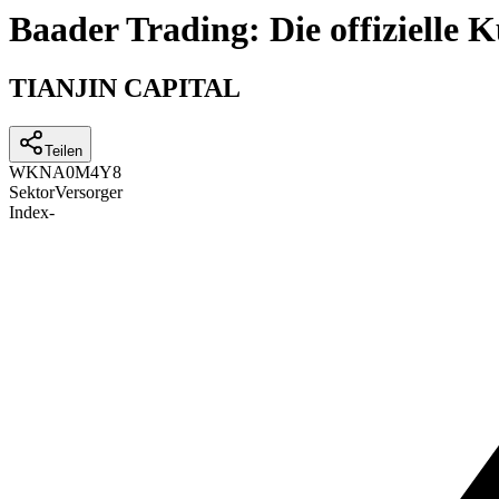
Baader Trading: Die offizielle
TIANJIN CAPITAL
Teilen
WKN
A0M4Y8
Sektor
Versorger
Index
-