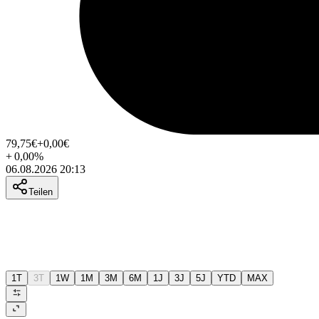
79,75
€
+0,00
€
+
0,00
%
06.08.2026 20:13
Teilen
1T
3T
1W
1M
3M
6M
1J
3J
5J
YTD
MAX