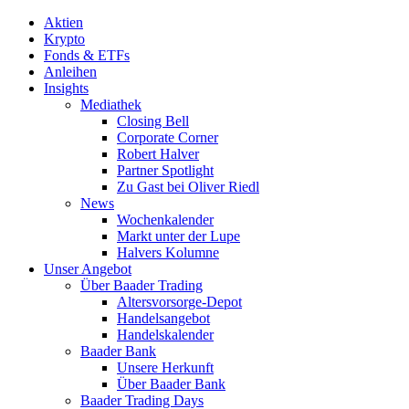
Aktien
Krypto
Fonds & ETFs
Anleihen
Insights
Mediathek
Closing Bell
Corporate Corner
Robert Halver
Partner Spotlight
Zu Gast bei Oliver Riedl
News
Wochenkalender
Markt unter der Lupe
Halvers Kolumne
Unser Angebot
Über Baader Trading
Altersvorsorge-Depot
Handelsangebot
Handelskalender
Baader Bank
Unsere Herkunft
Über Baader Bank
Baader Trading Days