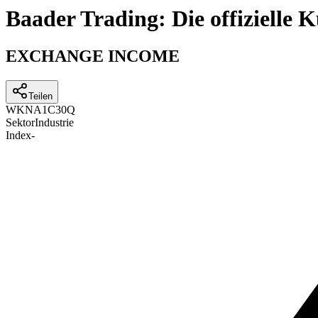
Baader Trading: Die offizielle
EXCHANGE INCOME
Teilen
WKN
A1C30Q
Sektor
Industrie
Index
-