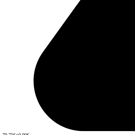
79,75
€
+0,00
€