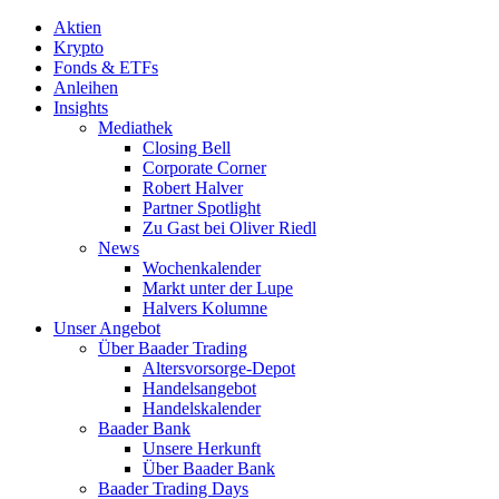
Aktien
Krypto
Fonds & ETFs
Anleihen
Insights
Mediathek
Closing Bell
Corporate Corner
Robert Halver
Partner Spotlight
Zu Gast bei Oliver Riedl
News
Wochenkalender
Markt unter der Lupe
Halvers Kolumne
Unser Angebot
Über Baader Trading
Altersvorsorge-Depot
Handelsangebot
Handelskalender
Baader Bank
Unsere Herkunft
Über Baader Bank
Baader Trading Days