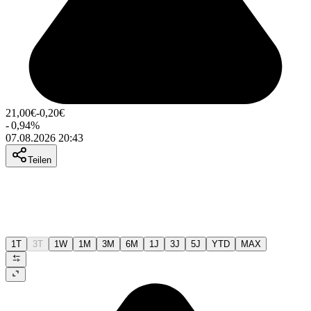
21,00
€
-0,20
€
-
0,94
%
07.08.2026 20:43
Teilen
1T
3T
1W
1M
3M
6M
1J
3J
5J
YTD
MAX