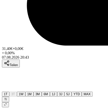
31,40
€
+0,00
€
+
0,00
%
07.08.2026 20:43
Teilen
1T
3T
1W
1M
3M
6M
1J
3J
5J
YTD
MAX