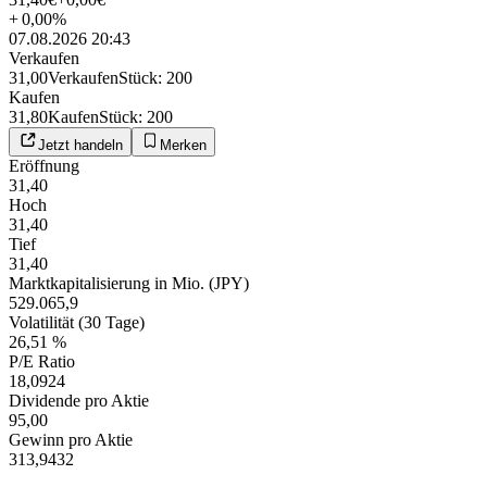
+
0,00
%
07.08.2026 20:43
Verkaufen
31,00
Verkaufen
Stück
:
200
Kaufen
31,80
Kaufen
Stück
:
200
Jetzt handeln
Merken
Eröffnung
31,40
Hoch
31,40
Tief
31,40
Marktkapitalisierung in Mio. (JPY)
529.065,9
Volatilität (30 Tage)
26,51 %
P/E Ratio
18,0924
Dividende pro Aktie
95,00
Gewinn pro Aktie
313,9432