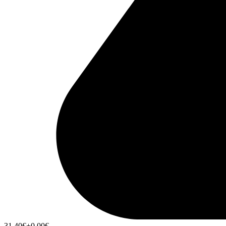
31,40
€
+0,00
€