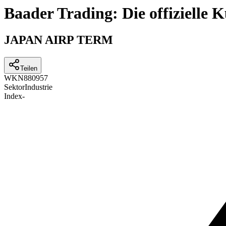
Baader Trading: Die offizielle
JAPAN AIRP TERM
Teilen
WKN
880957
Sektor
Industrie
Index
-