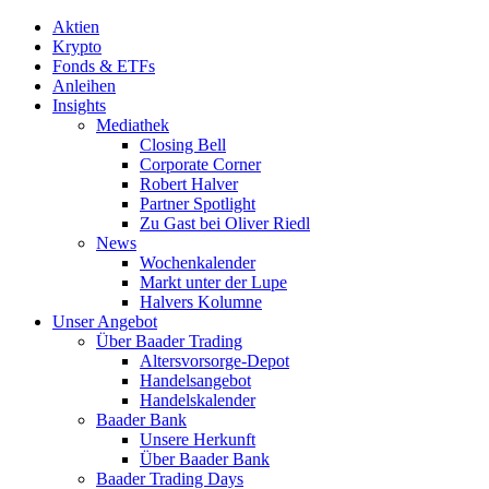
Aktien
Krypto
Fonds & ETFs
Anleihen
Insights
Mediathek
Closing Bell
Corporate Corner
Robert Halver
Partner Spotlight
Zu Gast bei Oliver Riedl
News
Wochenkalender
Markt unter der Lupe
Halvers Kolumne
Unser Angebot
Über Baader Trading
Altersvorsorge-Depot
Handelsangebot
Handelskalender
Baader Bank
Unsere Herkunft
Über Baader Bank
Baader Trading Days