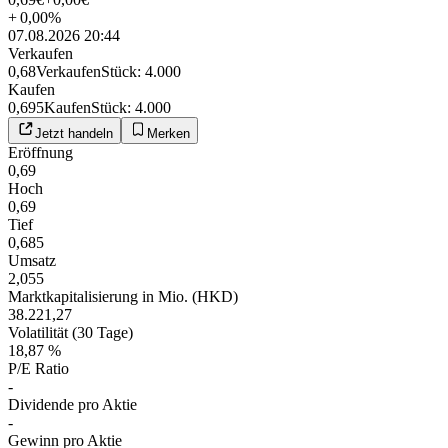
+
0,00
%
07.08.2026 20:44
Verkaufen
0,68
Verkaufen
Stück
:
4.000
Kaufen
0,695
Kaufen
Stück
:
4.000
Jetzt handeln
Merken
Eröffnung
0,69
Hoch
0,69
Tief
0,685
Umsatz
2,055
Marktkapitalisierung in Mio. (HKD)
38.221,27
Volatilität (30 Tage)
18,87 %
P/E Ratio
-
Dividende pro Aktie
-
Gewinn pro Aktie