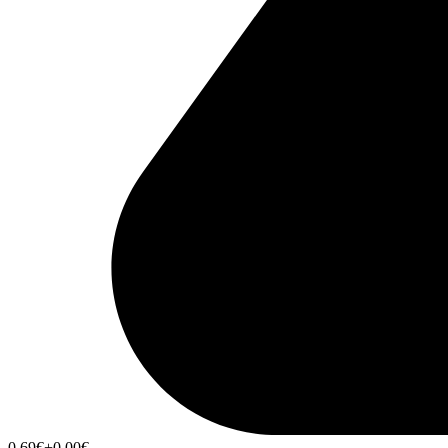
0,69
€
+0,00
€