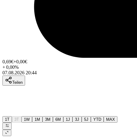
0,69
€
+0,00
€
+
0,00
%
07.08.2026 20:44
Teilen
1T
3T
1W
1M
3M
6M
1J
3J
5J
YTD
MAX