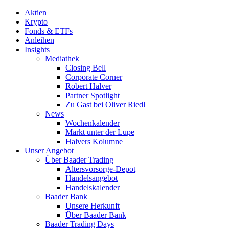
Aktien
Krypto
Fonds & ETFs
Anleihen
Insights
Mediathek
Closing Bell
Corporate Corner
Robert Halver
Partner Spotlight
Zu Gast bei Oliver Riedl
News
Wochenkalender
Markt unter der Lupe
Halvers Kolumne
Unser Angebot
Über Baader Trading
Altersvorsorge-Depot
Handelsangebot
Handelskalender
Baader Bank
Unsere Herkunft
Über Baader Bank
Baader Trading Days