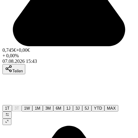
0,745
€
+0,00
€
+
0,00
%
07.08.2026 15:43
Teilen
1T
3T
1W
1M
3M
6M
1J
3J
5J
YTD
MAX