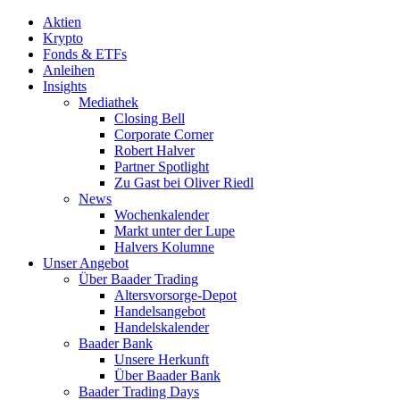
Aktien
Krypto
Fonds & ETFs
Anleihen
Insights
Mediathek
Closing Bell
Corporate Corner
Robert Halver
Partner Spotlight
Zu Gast bei Oliver Riedl
News
Wochenkalender
Markt unter der Lupe
Halvers Kolumne
Unser Angebot
Über Baader Trading
Altersvorsorge-Depot
Handelsangebot
Handelskalender
Baader Bank
Unsere Herkunft
Über Baader Bank
Baader Trading Days